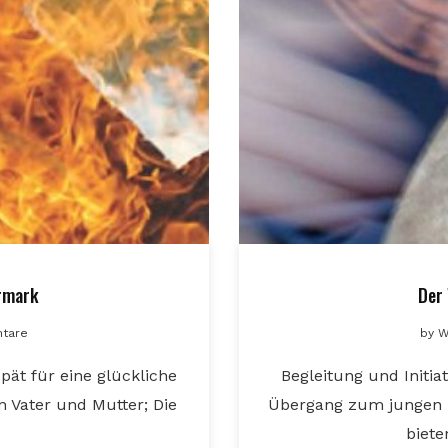
rmark
Der
tare
by
W
spät für eine glückliche
Begleitung und Initia
n Vater und Mutter; Die
Übergang zum jungen 
biete