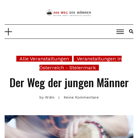
Skip
to
content
Alle Veranstaltungen
Veranstaltungen in
Österreich - Steiermark
Der Weg der jungen Männer
by
Wdm
Keine Kommentare